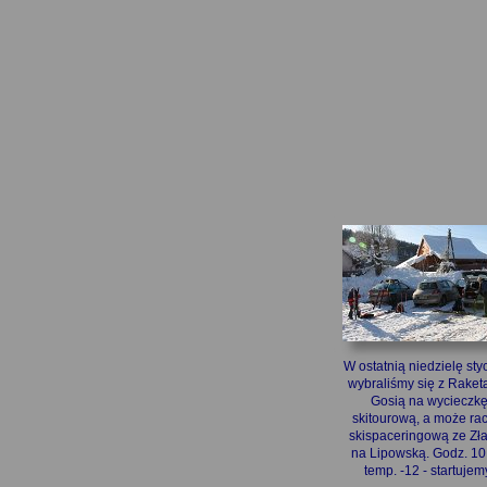
W ostatnią niedzielę sty
wybraliśmy się z Raketa
Gosią na wycieczk
skitourową, a może ra
skispaceringową ze Zła
na Lipowską. Godz. 10
temp. -12 - startujem