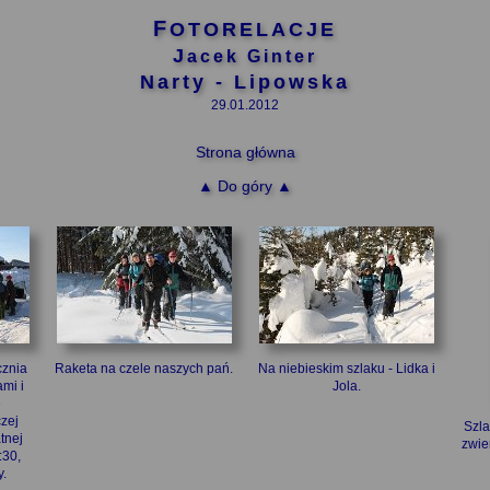
FOTORELACJE
Jacek Ginter
Narty - Lipowska
29.01.2012
Strona główna
▲ Do góry ▲
cznia
Raketa na czele naszych pań.
Na niebieskim szlaku - Lidka i
mi i
Jola.
ę
czej
Szla
tnej
zwie
:30,
y.