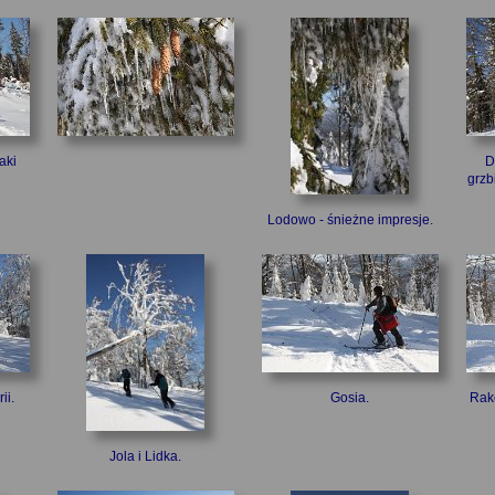
aki
D
grzb
Lodowo - śnieżne impresje.
ii.
Gosia.
Rak
Jola i Lidka.