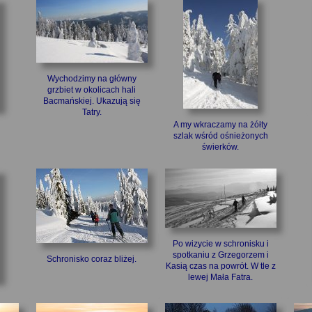
Wychodzimy na główny
grzbiet w okolicach hali
Bacmańskiej. Ukazują się
Tatry.
A my wkraczamy na żółty
szlak wśród ośnieżonych
świerków.
Po wizycie w schronisku i
spotkaniu z Grzegorzem i
Schronisko coraz bliżej.
Kasią czas na powrót. W tle z
lewej Mała Fatra.